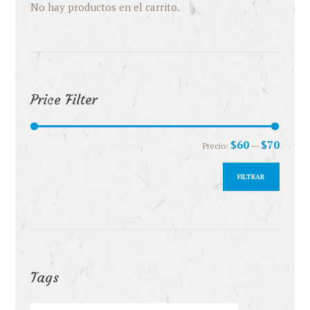
No hay productos en el carrito.
Price Filter
Precio
Precio
$60
$70
Precio:
—
mínimo
máximo
FILTRAR
Tags