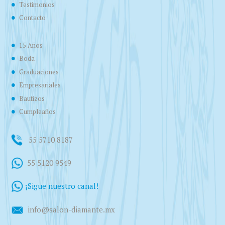
Testimonios
Contacto
15 Años
Boda
Graduaciones
Empresariales
Bautizos
Cumpleaños
55 5710 8187
55 5120 9549
¡Sigue nuestro canal!
info@salon-diamante.mx