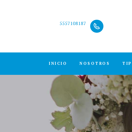
5557108187
INICIO
NOSOTROS
TI