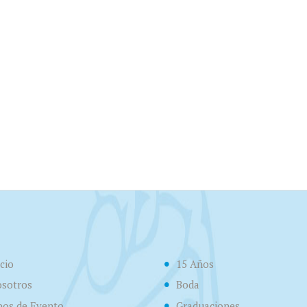
icio
15 Años
sotros
Boda
pos de Evento
Graduaciones