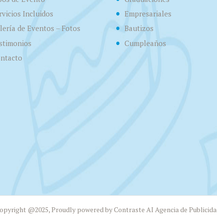
rvicios Incluidos
Empresariales
lería de Eventos – Fotos
Bautizos
stimonios
Cumpleaños
ntacto
opyright @2025, Proudly powered by Contraste AI Agencia de Publicida