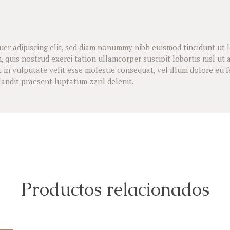
uer adipiscing elit, sed diam nonummy nibh euismod tincidunt ut 
, quis nostrud exerci tation ullamcorper suscipit lobortis nisl u
 in vulputate velit esse molestie consequat, vel illum dolore eu feu
landit praesent luptatum zzril delenit.
Productos relacionados