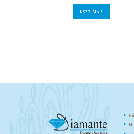
LEER MÁS
In
No
Ti