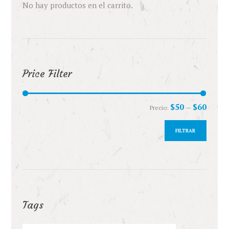
No hay productos en el carrito.
Price Filter
Precio
Precio
$50
$60
Precio:
—
mínimo
máximo
FILTRAR
Tags