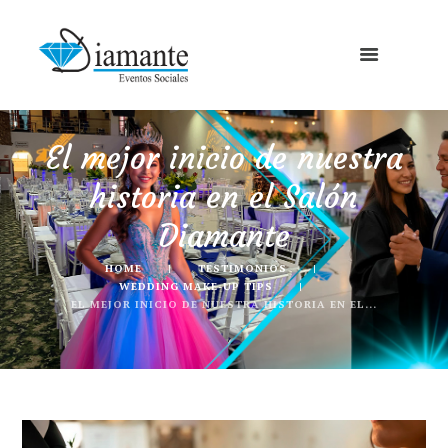
El mejor inicio de nuestra
historia en el Salón
Diamante
HOME
TESTIMONIOS
WEDDING MAKE-UP TIPS
EL MEJOR INICIO DE NUESTRA HISTORIA EN EL...