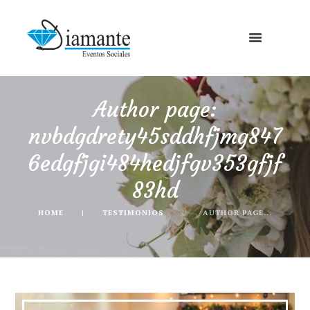
Author page:
nvbdgdrety45sddhfjmg847
6edgfjgi484hedjfgv353gfjf
83hd
HOME
TESTIMONIOS
AUTHOR PAGE...