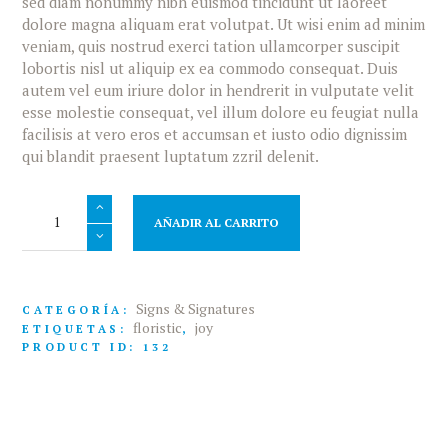
sed diam nonummy nibh euismod tincidunt ut laoreet
dolore magna aliquam erat volutpat. Ut wisi enim ad minim
veniam, quis nostrud exerci tation ullamcorper suscipit
lobortis nisl ut aliquip ex ea commodo consequat. Duis
autem vel eum iriure dolor in hendrerit in vulputate velit
esse molestie consequat, vel illum dolore eu feugiat nulla
facilisis at vero eros et accumsan et iusto odio dignissim
qui blandit praesent luptatum zzril delenit.
Wedding
Lighted
AÑADIR AL CARRITO
Signs
cantidad
Signs & Signatures
CATEGORÍA:
floristic
joy
ETIQUETAS:
,
PRODUCT ID:
132