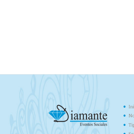
In
No
Ti
Se