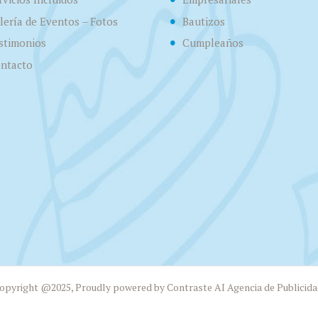
lería de Eventos – Fotos
Bautizos
stimonios
Cumpleaños
ntacto
opyright @2025, Proudly powered by Contraste AI Agencia de Publicida