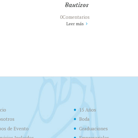
Bautizos
0Comentarios
Leer más
icio
15 Años
sotros
Boda
pos de Evento
Graduaciones
rvicios Incluidos
Empresariales