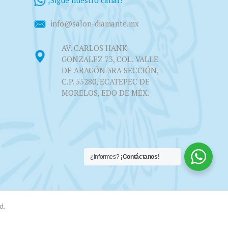
info@salon-diamante.mx
AV. CARLOS HANK
GONZALEZ 73, COL. VALLE
DE ARAGÓN 3RA SECCIÓN,
C.P. 55280, ECATEPEC DE
MORELOS, EDO DE MÉX.
¿Informes?
¡Contáctanos!
d.